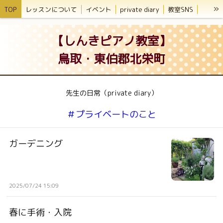
»
TOP
レッスンについて
イベント
private diary
教室SNS
講師紹介
ブログ
【しんきピアノ教室】
鳥取・東伯郡北栄町
先生の日常（private diary）
＃プライベートのこと
ガーデニング
2025/07/24 15:09
春に手術・入院